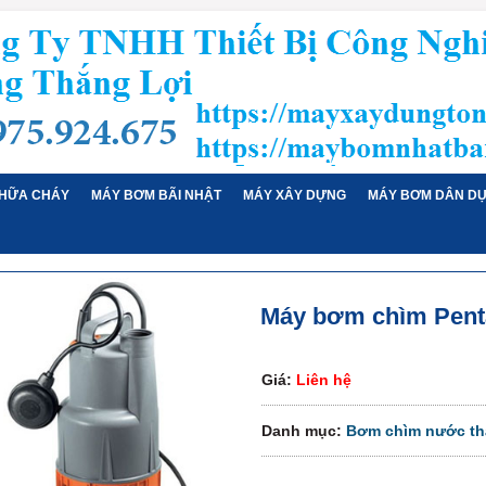
HỮA CHÁY
MÁY BƠM BÃI NHẬT
MÁY XÂY DỰNG
MÁY BƠM DÂN D
Máy bơm chìm Pent
Giá:
Liên hệ
Danh mục:
Bơm chìm nước th