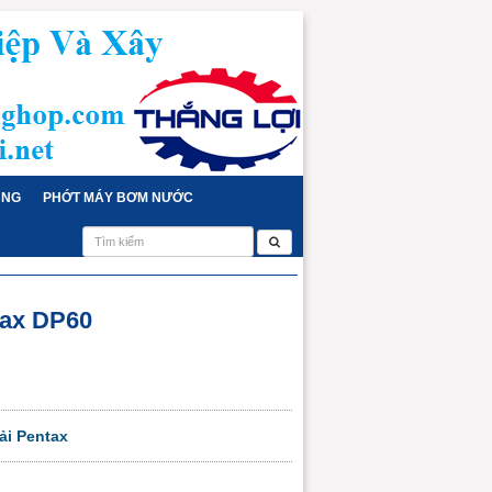
ỤNG
PHỚT MÁY BƠM NƯỚC
ax DP60
ải Pentax