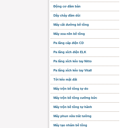
Động cơ đầm bàn
Dây chày đầm dùi
Máy cắt đường bê tông
Máy xoa nền bê tông
Pa lăng cáp điện CD
Pa lăng xích điện ELK
Pa lăng xích kéo tay Nitto
Pa lăng xích kéo tay Vitall
Tời kéo mặt đất
Máy trộn bê tông tự do
Máy trộn bê tông cưỡng bức
Máy trộn bê tông tự hành
Máy phun vữa trát tường
Máy tạo nhám bê tông