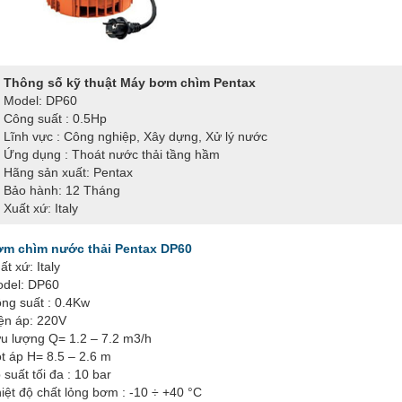
Thông số kỹ thuật Máy bơm chìm Pentax
Model: DP60
Công suất : 0.5Hp
Lĩnh vực : Công nghiệp, Xây dựng, Xử lý nước
Ứng dụng : Thoát nước thải tầng hầm
Hãng sản xuất: Pentax
Bảo hành: 12 Tháng
Xuất xứ: Italy
m chìm nước thải Pentax DP60
ất xứ: Italy
del: DP60
ng suất : 0.4Kw
ện áp: 220V
u lượng Q= 1.2 – 7.2 m3/h
t áp H= 8.5 – 2.6 m
 suất tối đa : 10 bar
iệt độ chất lỏng bơm : -10 ÷ +40 °C