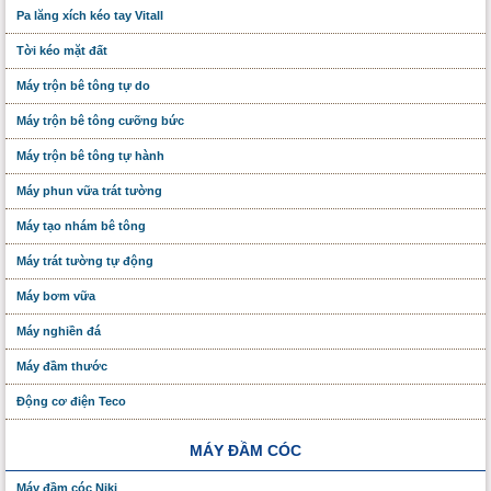
Pa lăng xích kéo tay Vitall
Tời kéo mặt đất
Máy trộn bê tông tự do
Máy trộn bê tông cưỡng bức
Máy trộn bê tông tự hành
Máy phun vữa trát tường
Máy tạo nhám bê tông
Máy trát tường tự động
Máy bơm vữa
Máy nghiền đá
Máy đầm thước
Động cơ điện Teco
MÁY ĐẦM CÓC
Máy đầm cóc Niki