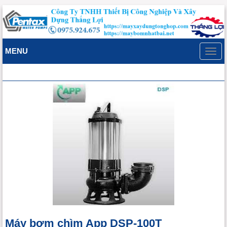
MENU
Toggl
navig
Máy bơm chìm App DSP-100T