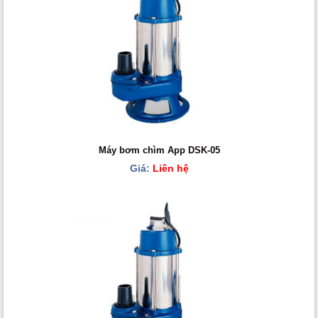
Máy bơm chìm App DSK-05
Giá:
Liên hệ