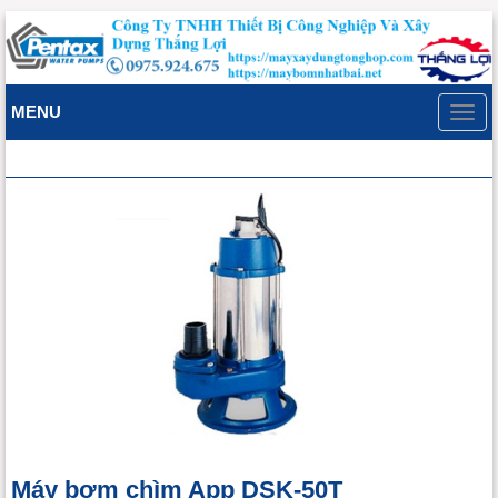
MENU
Toggl
navig
Máy bơm chìm App DSK-50T