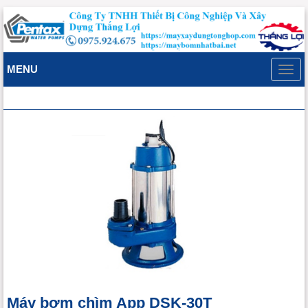
MENU
Toggl
navig
Máy bơm chìm App DSK-30T