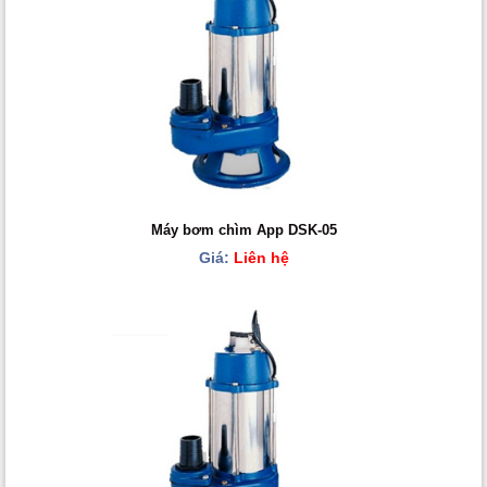
Máy bơm chìm App DSK-05
Giá:
Liên hệ