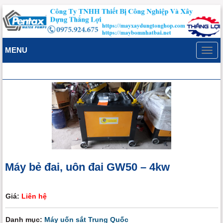
MENU
Toggl
navig
Máy bẻ đai, uôn đai GW50 – 4kw
Giá:
Liên hệ
Danh mục:
Máy uốn sắt Trung Quốc