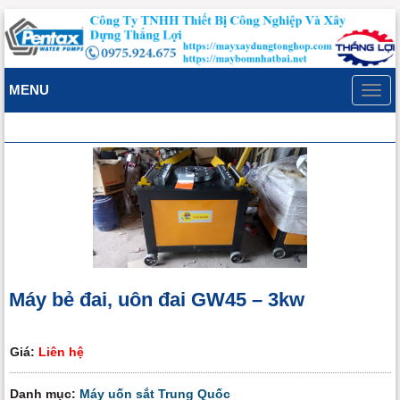
MENU
Toggl
navig
Máy bẻ đai, uôn đai GW45 – 3kw
Giá:
Liên hệ
Danh mục:
Máy uốn sắt Trung Quốc