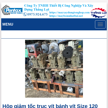
MENU
Toggl
navig
Hộp giảm tốc trục vít bánh vít Size 120