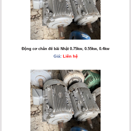
Động cơ chân đế bãi Nhật 0.75kw, 0.55kw, 0.4kw
Giá:
Liên hệ