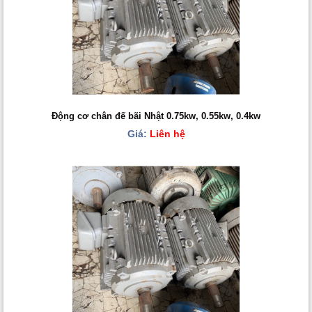
Động cơ chân đế bãi Nhật 0.75kw, 0.55kw, 0.4kw
Giá:
Liên hệ