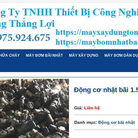
HỮA CHÁY
MÁY BƠM BÃI NHẬT
MÁY XÂY DỰNG
MÁY BƠM DÂN D
Động cơ nhật bãi 1
Giá:
Liên hệ
Danh mục:
Động cơ bãi nhật