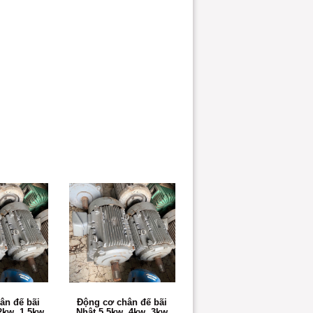
ân đế bãi
Động cơ chân đế bãi
2kw, 1.5kw
Nhật 5.5kw, 4kw, 3kw