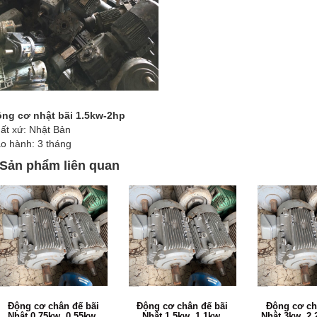
ng cơ nhật bãi 1.5kw-2hp
ất xứ: Nhật Bản
o hành: 3 tháng
Sản phẩm liên quan
Động cơ chân đế bãi
Động cơ chân đế bãi
Động cơ ch
Nhật 0.75kw, 0.55kw,
Nhật 1.5kw, 1.1kw,
Nhật 3kw, 2.