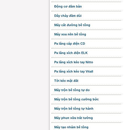
Động cơ đầm bàn
Dây chày đầm dùi
Máy cắt đường bê tông
Máy xoa nền bê tông
Pa lăng cáp điện CD
Pa lăng xích điện ELK
Pa lăng xích kéo tay Nitto
Pa lăng xích kéo tay Vitall
Tời kéo mặt đất
Máy trộn bê tông tự do
Máy trộn bê tông cưỡng bức
Máy trộn bê tông tự hành
Máy phun vữa trát tường
Máy tạo nhám bê tông