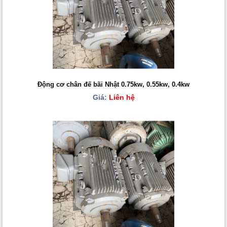
Động cơ chân đế bãi Nhật 0.75kw, 0.55kw, 0.4kw
Giá:
Liên hệ