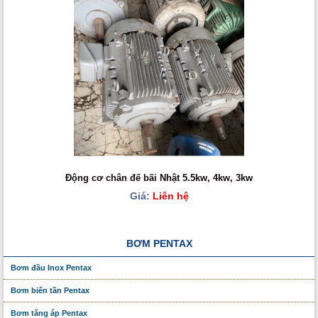
Động cơ chân đế bãi Nhật 5.5kw, 4kw, 3kw
Giá:
Liên hệ
BƠM PENTAX
Bơm đầu Inox Pentax
Bơm biến tần Pentax
Bơm tăng áp Pentax