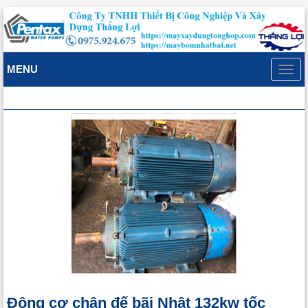
MENU
Toggl
navig
Động cơ chân đế bãi Nhật 132kw tốc