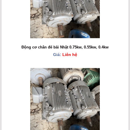
Động cơ chân đế bãi Nhật 0.75kw, 0.55kw, 0.4kw
Giá:
Liên hệ