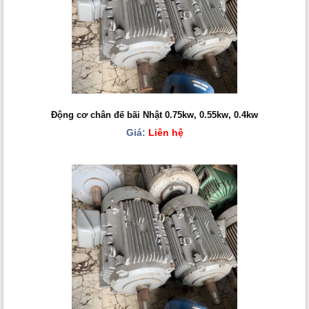
Động cơ chân đế bãi Nhật 0.75kw, 0.55kw, 0.4kw
Giá:
Liên hệ