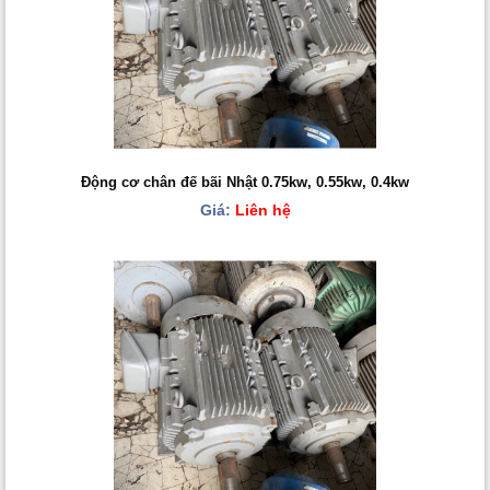
Động cơ chân đế bãi Nhật 0.75kw, 0.55kw, 0.4kw
Giá:
Liên hệ