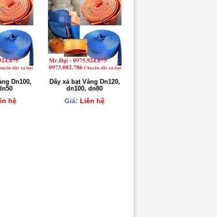
àng Dn100,
Dây xả bạt Vàng Dn120,
dn50
dn100, dn80
ên hệ
Giá:
Liên hệ