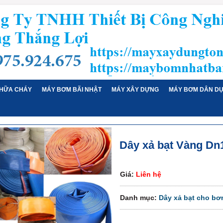
HỮA CHÁY
MÁY BƠM BÃI NHẬT
MÁY XÂY DỰNG
MÁY BƠM DÂN D
Dây xả bạt Vàng Dn
Giá:
Liên hệ
Danh mục:
Dây xả bạt cho bơ