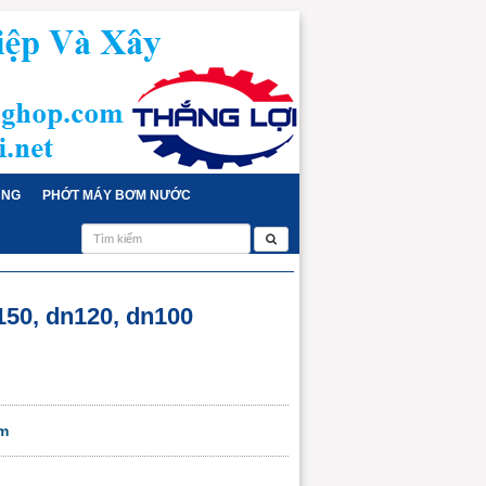
ỤNG
PHỚT MÁY BƠM NƯỚC
150, dn120, dn100
m