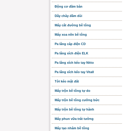
Động cơ đầm bàn
Dây chày đầm dùi
Máy cắt đường bê tông
Máy xoa nền bê tông
Pa lăng cáp điện CD
Pa lăng xích điện ELK
Pa lăng xích kéo tay Nitto
Pa lăng xích kéo tay Vitall
Tời kéo mặt đất
Máy trộn bê tông tự do
Máy trộn bê tông cưỡng bức
Máy trộn bê tông tự hành
Máy phun vữa trát tường
Máy tạo nhám bê tông