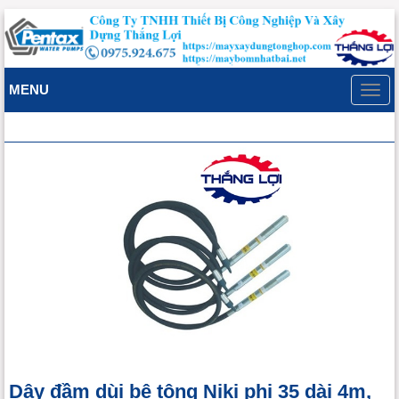
MENU
Toggl
navig
Dây đầm dùi bê tông Niki phi 35 dài 4m,