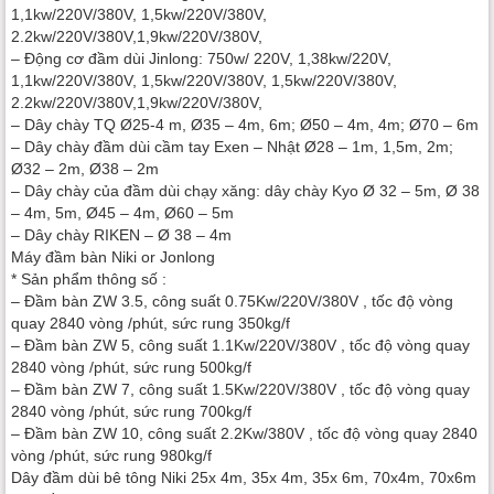
1,1kw/220V/380V, 1,5kw/220V/380V,
2.2kw/220V/380V,1,9kw/220V/380V,
– Động cơ đầm dùi Jinlong: 750w/ 220V, 1,38kw/220V,
1,1kw/220V/380V, 1,5kw/220V/380V, 1,5kw/220V/380V,
2.2kw/220V/380V,1,9kw/220V/380V,
– Dây chày TQ Ø25-4 m, Ø35 – 4m, 6m; Ø50 – 4m, 4m; Ø70 – 6m
– Dây chày đầm dùi cầm tay Exen – Nhật Ø28 – 1m, 1,5m, 2m;
Ø32 – 2m, Ø38 – 2m
– Dây chày của đầm dùi chạy xăng: dây chày Kyo Ø 32 – 5m, Ø 38
– 4m, 5m, Ø45 – 4m, Ø60 – 5m
– Dây chày RIKEN – Ø 38 – 4m
Máy đầm bàn Niki or Jonlong
* Sản phẩm thông số :
– Đầm bàn ZW 3.5, công suất 0.75Kw/220V/380V , tốc độ vòng
quay 2840 vòng /phút, sức rung 350kg/f
– Đầm bàn ZW 5, công suất 1.1Kw/220V/380V , tốc độ vòng quay
2840 vòng /phút, sức rung 500kg/f
– Đầm bàn ZW 7, công suất 1.5Kw/220V/380V , tốc độ vòng quay
2840 vòng /phút, sức rung 700kg/f
– Đầm bàn ZW 10, công suất 2.2Kw/380V , tốc độ vòng quay 2840
vòng /phút, sức rung 980kg/f
Dây đầm dùi bê tông Niki 25x 4m, 35x 4m, 35x 6m, 70x4m, 70x6m