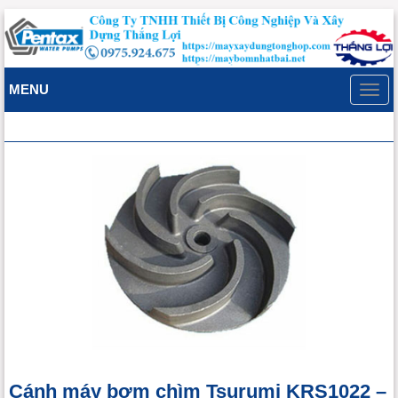
MENU
Toggl
navig
Cánh máy bơm chìm Tsurumi KRS1022 –