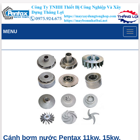
MENU
Toggl
navig
Cánh bơm nước Pentax 11kw, 15kw,