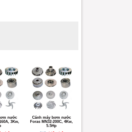
bơm nước
Cánh máy bơm nước
160A, 3Kw,
Foras MN32-200C, 4Kw,
p
5.5Hp