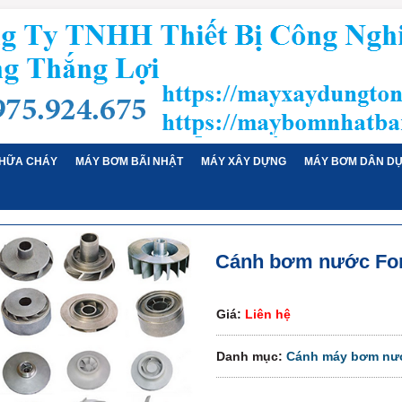
HỮA CHÁY
MÁY BƠM BÃI NHẬT
MÁY XÂY DỰNG
MÁY BƠM DÂN D
Cánh bơm nước Fora
Giá:
Liên hệ
Danh mục:
Cánh máy bơm nư