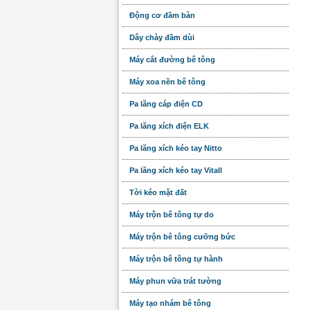
Động cơ đầm bàn
Dây chày đầm dùi
Máy cắt đường bê tông
Máy xoa nền bê tông
Pa lăng cáp điện CD
Pa lăng xích điện ELK
Pa lăng xích kéo tay Nitto
Pa lăng xích kéo tay Vitall
Tời kéo mặt đất
Máy trộn bê tông tự do
Máy trộn bê tông cưỡng bức
Máy trộn bê tông tự hành
Máy phun vữa trát tường
Máy tạo nhám bê tông