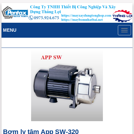
MENU
Toggl
navig
Bơm ly tâm App SW-320