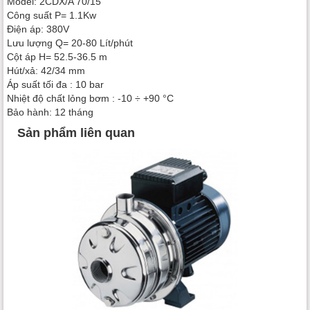
Model: 2CDX/A 70/15
Công suất P= 1.1Kw
Điện áp: 380V
Lưu lượng Q= 20-80 Lít/phút
Cột áp H= 52.5-36.5 m
Hút/xả: 42/34 mm
Áp suất tối đa : 10 bar
Nhiệt độ chất lỏng bơm : -10 ÷ +90 °C
Bảo hành: 12 tháng
Sản phẩm liên quan