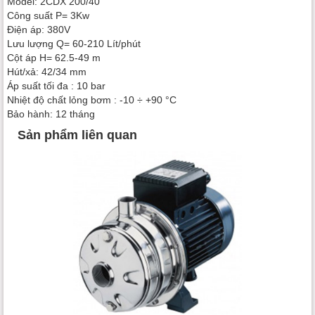
Model: 2CDX 200/40
Công suất P= 3Kw
Điện áp: 380V
Lưu lượng Q= 60-210 Lít/phút
Cột áp H= 62.5-49 m
Hút/xả: 42/34 mm
Áp suất tối đa : 10 bar
Nhiệt độ chất lỏng bơm : -10 ÷ +90 °C
Bảo hành: 12 tháng
Sản phẩm liên quan