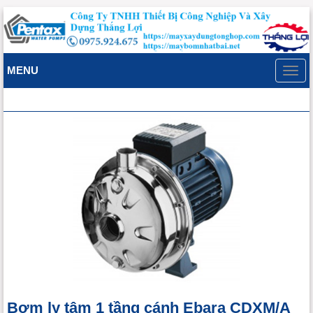
MENU
Toggl
navig
Bơm ly tâm 1 tầng cánh Ebara CDXM/A