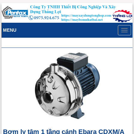
MENU
Toggl
navig
Bơm ly tâm 1 tầng cánh Ebara CDXM/A