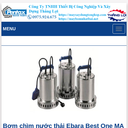
MENU
Toggl
navig
Bơm chìm nước thải Ebara Best One MA