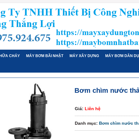
HỮA CHÁY
MÁY BƠM BÃI NHẬT
MÁY XÂY DỰNG
MÁY BƠM DÂN D
Bơm chìm nước thải
Giá:
Liên hệ
Danh mục:
Bơm chìm nước th