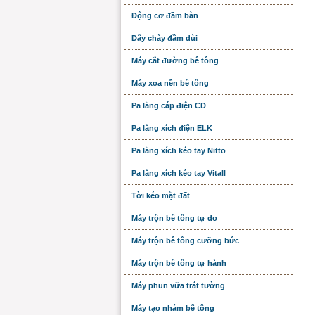
Động cơ đầm bàn
Dây chày đầm dùi
Máy cắt đường bê tông
Máy xoa nền bê tông
Pa lăng cáp điện CD
Pa lăng xích điện ELK
Pa lăng xích kéo tay Nitto
Pa lăng xích kéo tay Vitall
Tời kéo mặt đất
Máy trộn bê tông tự do
Máy trộn bê tông cưỡng bức
Máy trộn bê tông tự hành
Máy phun vữa trát tường
Máy tạo nhám bê tông