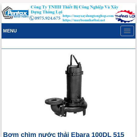
MENU
Toggl
navig
Bơm chìm nước thải Ebara 100DL 515