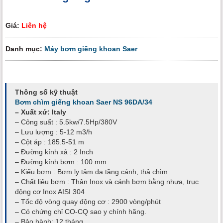
Giá:
Liên hệ
Danh mục:
Máy bơm giếng khoan Saer
Thông số kỹ thuật
Bơm chìm giếng khoan Saer NS 96DA/34
– Xuất xứ: Italy
– Công suất : 5.5kw/7.5Hp/380V
– Lưu lượng : 5-12 m3/h
– Cột áp : 185.5-51 m
– Đường kính xả : 2 Inch
– Đường kính bơm : 100 mm
– Kiểu bơm : Bơm ly tâm đa tầng cánh, thả chìm
– Chất liêu bơm : Thân Inox và cánh bơm bằng nhựa, trục
động cơ Inox AISI 304
– Tốc độ vòng quay động cơ : 2900 vòng/phút
– Có chứng chỉ CO-CQ sao y chính hãng.
– Bảo hành: 12 tháng