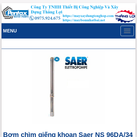
MENU
Toggl
navig
Bơm chìm giếng khoan Saer NS 96DA/34