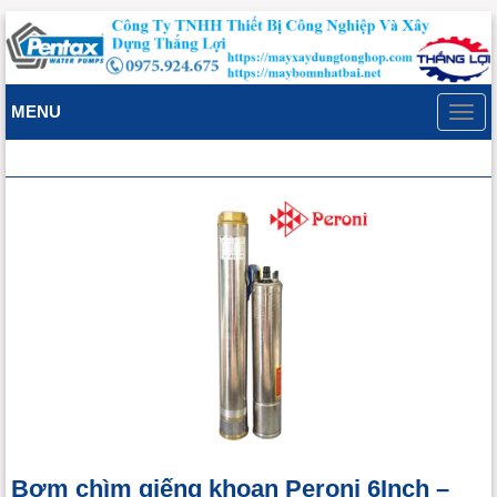
MENU
Toggl
navig
Bơm chìm giếng khoan Peroni 6Inch –