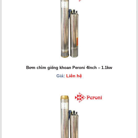
Bơm chìm giếng khoan Peroni 4Inch – 1.1kw
Giá:
Liên hệ