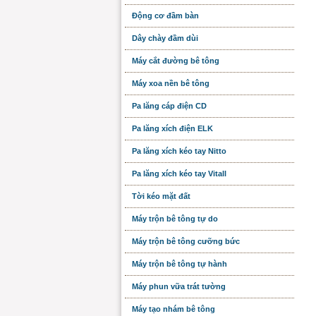
Động cơ đầm bàn
Dây chày đầm dùi
Máy cắt đường bê tông
Máy xoa nền bê tông
Pa lăng cáp điện CD
Pa lăng xích điện ELK
Pa lăng xích kéo tay Nitto
Pa lăng xích kéo tay Vitall
Tời kéo mặt đất
Máy trộn bê tông tự do
Máy trộn bê tông cưỡng bức
Máy trộn bê tông tự hành
Máy phun vữa trát tường
Máy tạo nhám bê tông