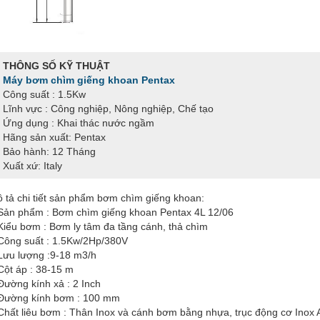
THÔNG SỐ KỸ THUẬT
Máy bơm chìm giếng khoan Pentax
Công suất : 1.5Kw
Lĩnh vực : Công nghiệp, Nông nghiệp, Chế tạo
Ứng dụng : Khai thác nước ngầm
Hãng sản xuất: Pentax
Bảo hành: 12 Tháng
Xuất xứ: Italy
 tả chi tiết sản phẩm bơm chìm giếng khoan:
Sản phẩm : Bơm chìm giếng khoan Pentax 4L 12/06
Kiểu bơm : Bơm ly tâm đa tầng cánh, thả chìm
Công suất : 1.5Kw/2Hp/380V
Lưu lượng :9-18 m3/h
Cột áp : 38-15 m
Đường kính xả : 2 Inch
Đường kính bơm : 100 mm
Chất liêu bơm : Thân Inox và cánh bơm bằng nhựa, trục động cơ Inox 