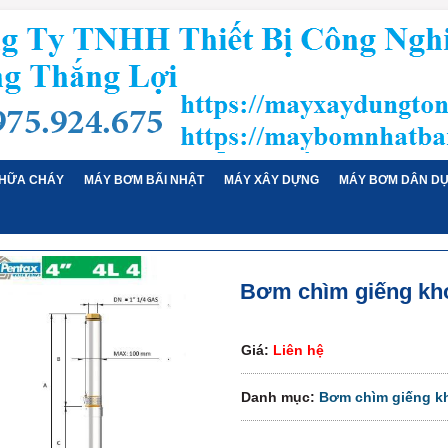
HỮA CHÁY
MÁY BƠM BÃI NHẬT
MÁY XÂY DỰNG
MÁY BƠM DÂN D
Bơm chìm giếng kho
Giá:
Liên hệ
Danh mục:
Bơm chìm giếng kh