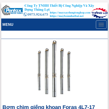
MENU
Toggl
navig
Bơm chìm giếng khoan Foras 4L7-17