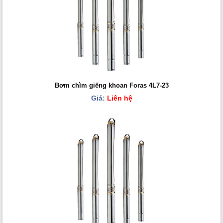
Bơm chìm giếng khoan Foras 4L7-23
Giá:
Liên hệ