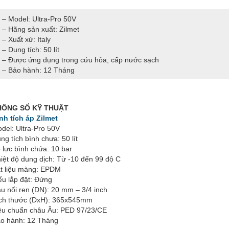
– Model: Ultra-Pro 50V
– Hãng sản xuất: Zilmet
– Xuất xứ: Italy
– Dung tích: 50 lít
– Được ứng dụng trong cứu hỏa, cấp nước sạch
– Bảo hành: 12 Tháng
HÔNG SỐ KỸ THUẬT
nh tích áp Zilmet
del: Ultra-Pro 50V
ng tích bình chưa: 50 lít
 lực bình chứa: 10 bar
iệt độ dung dịch: Từ -10 đến 99 độ C
t liệu màng: EPDM
ểu lắp đặt: Đứng
u nối ren (DN): 20 mm – 3/4 inch
ch thước (DxH): 365x545mm
êu chuẩn châu Âu: PED 97/23/CE
o hành: 12 Tháng