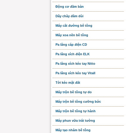
Động cơ đầm bàn
Dây chày đầm dùi
Máy cắt đường bê tông
Máy xoa nền bê tông
Pa lăng cáp điện CD
Pa lăng xích điện ELK
Pa lăng xích kéo tay Nitto
Pa lăng xích kéo tay Vitall
Tời kéo mặt đất
Máy trộn bê tông tự do
Máy trộn bê tông cưỡng bức
Máy trộn bê tông tự hành
Máy phun vữa trát tường
Máy tạo nhám bê tông