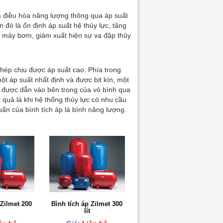
ằm điều hòa năng lượng thông qua áp suất
 đó là ổn định áp suất hệ thủy lực, tăng
ọ máy bơm, giảm xuất hiện sự va đập thủy
thép chịu được áp suất cao. Phía trong
t áp suất nhất định và được bịt kín, một
ẽ được dẫn vào bên trong của vỏ bình qua
t quả là khi hệ thống thủy lực có nhu cầu
huẩn của bình tích áp là bình năng lượng.
 Zilmet 200
Bình tích áp Zilmet 300
lít