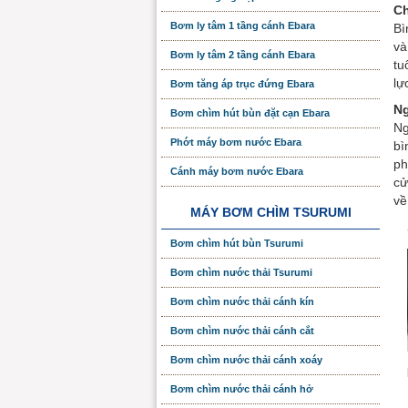
C
Bơm ly tâm 1 tầng cánh Ebara
Bì
và
Bơm ly tâm 2 tầng cánh Ebara
tu
lự
Bơm tăng áp trục đứng Ebara
Ng
Bơm chìm hút bùn đặt cạn Ebara
Ng
Phớt máy bơm nước Ebara
bì
ph
Cánh máy bơm nước Ebara
cử
về
MÁY BƠM CHÌM TSURUMI
Bơm chìm hút bùn Tsurumi
Bơm chìm nước thải Tsurumi
Bơm chìm nước thải cánh kín
Bơm chìm nước thải cánh cắt
Bơm chìm nước thải cánh xoáy
Bơm chìm nước thải cánh hở