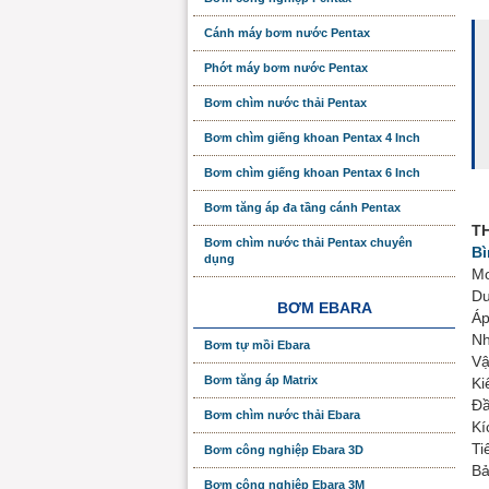
Cánh máy bơm nước Pentax
Phớt máy bơm nước Pentax
Bơm chìm nước thải Pentax
Bơm chìm giếng khoan Pentax 4 Inch
Bơm chìm giếng khoan Pentax 6 Inch
Bơm tăng áp đa tầng cánh Pentax
T
Bơm chìm nước thải Pentax chuyên
Bì
dụng
Mo
Du
BƠM EBARA
Áp
Nh
Bơm tự mồi Ebara
Vậ
Bơm tăng áp Matrix
Ki
Đầ
Bơm chìm nước thải Ebara
Kí
Ti
Bơm công nghiệp Ebara 3D
Bả
Bơm công nghiệp Ebara 3M