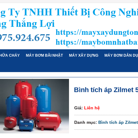
HỮA CHÁY
MÁY BƠM BÃI NHẬT
MÁY XÂY DỰNG
MÁY BƠM DÂN D
Bình tích áp Zilmet 5
Giá:
Liên hệ
Danh mục:
Bình tích áp Zilmet