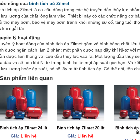
hức năng của
bình tích bù Zilmet
nh tích áp Zilmet là cơ cấu dùng trong các hệ truyền dẫn thủy lực nh
 lưu lượng của chất lỏng làm việc. Thiết bị này có các chức năng cơ bản
ổi thọ máy bơm, bảo vệ máy bơm tránh khỏi những sự cố, tăng tuổi th
c khi ngắt tải.
uyên lý hoạt động
uyên lý hoạt động của bình tích áp Zilmet gồm vỏ bình bằng chất liệu 
nh được ngăn cách làm 2 phần: một phần được nạp đầy khí Ni-tơ với mộ
ần được liên thông với cửa dầu thủy lực vào ra, Một lượng dầu thủy s
a dầu và sẽ nén khí Ni-tơ trong bình lại tới một áp suất giới hạn. Và kế
 lưu lượng hoặc áp suất, nó sẽ lấy ra từ tình tích áp. Có thể nói, tên c
Sản phẩm liên quan
Bình tích áp Zilmet 24 lít
Bình tích áp Zilmet 20 lít
Bình tích áp
lít
Giá:
Liên hệ
Giá:
Liên hệ