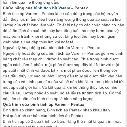
hầm lên qua hệ thống ống dẫn.
Chức năng của
bình tích bù Varem
– Pentax
Bình tích áp Varem – Pentax là cơ cấu dùng trong các hệ truyền
dẫn thủy lực nhằm điều hòa năng lượng thông qua áp suất và lưu
lượng của chất lỏng làm việc. Thiết bị này có các chức năng cơ bản
đó là ổn định áp suất hệ thủy lực, tăng tuổi thọ máy bơm, bảo vệ
máy bơm tránh khỏi những sự cố, tăng tuổi thọ máy bơm, giảm
xuất hiện sự va đập thủy lực khi ngắt tải.
Nguyên lý hoạt động của bình tích áp Varem – Pentax
Nguyên lý hoạt động của bình tích áp Varem – Pentax gồm vỏ bình
bằng chất liệu thép chịu được áp suất cao. Phía trong bình được
ngăn cách làm 2 phần: một phần được nạp đầy khí Ni-tơ với một
áp suất nhất định và được bịt kín, một phần được liên thông với
cửa dầu thủy lực vào ra, Một lượng dầu thủy sẽ được dẫn vào bên
trong của vỏ bình qua cửa dầu và sẽ nén khí Ni-tơ trong bình lại tới
một áp suất giới hạn. Và kết quả là khi hệ thống thủy lực có nhu
cầu về lưu lượng hoặc áp suất, nó sẽ lấy ra từ tình tích áp. Có thể
nói, tên chuẩn của bình tích áp là bình năng lượng.
Quá trình của bình tích áp Varem – Pentax
Binh tich ap chinh hang, Binh tich ap Pentax nhap khau Italy
Hai quá trình cơ bản của bình tích áp Pentax
Bình tích áp có 2 quá trình cơ bản. Hàng thứ nhất là quá trình nạp
và hàng thứ hai là quá trình xả