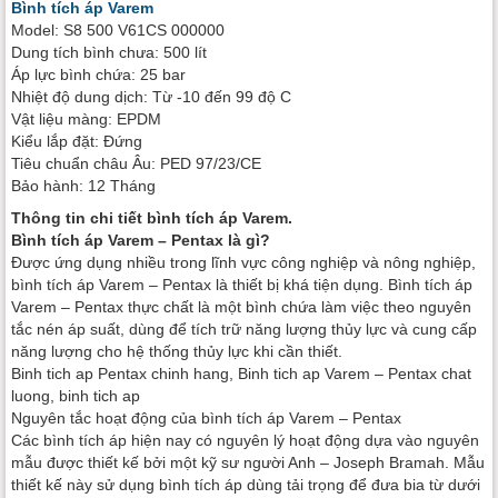
Bình tích áp Varem
Model: S8 500 V61CS 000000
Dung tích bình chưa: 500 lít
Áp lực bình chứa: 25 bar
Nhiệt độ dung dịch: Từ -10 đến 99 độ C
Vật liệu màng: EPDM
Kiểu lắp đặt: Đứng
Tiêu chuẩn châu Âu: PED 97/23/CE
Bảo hành: 12 Tháng
Thông tin chi tiết bình tích áp Varem.
Bình tích áp Varem – Pentax là gì?
Được ứng dụng nhiều trong lĩnh vực công nghiệp và nông nghiệp,
bình tích áp Varem – Pentax là thiết bị khá tiện dụng. Bình tích áp
Varem – Pentax thực chất là một bình chứa làm việc theo nguyên
tắc nén áp suất, dùng để tích trữ năng lượng thủy lực và cung cấp
năng lượng cho hệ thống thủy lực khi cần thiết.
Binh tich ap Pentax chinh hang, Binh tich ap Varem – Pentax chat
luong, binh tich ap
Nguyên tắc hoạt động của bình tích áp Varem – Pentax
Các bình tích áp hiện nay có nguyên lý hoạt động dựa vào nguyên
mẫu được thiết kế bởi một kỹ sư người Anh – Joseph Bramah. Mẫu
thiết kế này sử dụng bình tích áp dùng tải trọng để đưa bia từ dưới