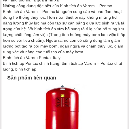
Những công dụng đặc biệt của bình tích áp Varem – Pentax
Bình tích áp Varem – Pentax là nguồn cung cấp và bảo đảm hoạt
động hệ thống thủy lực. Hơn nữa, thiết bị này không những tích
năng lượng thủy lực mà còn tạo sự cân bằng giữa lực sinh ra và tải
trọng của hệ. Và bình tích áp vừa bổ sung rò rỉ lại vừa bổ sung lưu
lượng chất lỏng làm việc (Trong tình huống máy bơm làm việc thấp
hơn so với tiêu chuẩn). Ngoài ra, nó còn có công dụng làm giảm
lượng bọt tạo ra bởi máy bơm, ngăn ngừa va chạm thủy lực, giảm
rung xóc và nâng cao tuổi thọ của máy bơm.
Bình tích áp Varem Pentax-Italy
Binh tich ap Pentax chinh hang, Binh tich ap Varem – Pentax chat
luong, binh tich ap
Sản phẩm liên quan