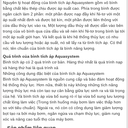
Nguyên lý hoạt động của bình tích áp Aquasystem gồm vỏ bình
bằng chất liệu thép chịu được áp suất cao. Phía trong bình được
ngăn cách làm 2 phần: một phần được nạp đầy khí Ni-tơ với một
áp suất nhất định và được bịt kín, một phần được liên thông với
cửa dầu thủy lực vào ra, Một lượng dầu thủy sẽ được dẫn vào bên
trong của vỏ bình qua cửa dầu và sẽ nén khí Ni-tơ trong bình lại tới
một áp suất giới hạn. Và kết quả là khi hệ thống thủy lực có nhu
cầu về lưu lượng hoặc áp suất, nó sẽ lấy ra từ tình tích áp. Có thể
nói, tên chuẩn của bình tích áp là bình năng lượng.
Quá trình của bình tích áp Aquasystem
Bình tích áp có 2 quá trình cơ bản. Hàng thứ nhất là quá trình nạp
và hàng thứ hai là quá trình xả
Những công dụng đặc biệt của bình tích áp Aquasystem
Bình tích áp Aquasystem là nguồn cung cấp và bảo đảm hoạt động
hệ thống thủy lực. Hơn nữa, thiết bị này không những tích năng
lượng thủy lực mà còn tạo sự cân bằng giữa lực sinh ra và tải trọng
của hệ. Và bình tích áp vừa bổ sung rò rỉ lại vừa bổ sung lưu lượng
chất lỏng làm việc (Trong tình huống máy bơm làm việc thấp hơn
so với tiêu chuẩn). Ngoài ra, nó còn có công dụng làm giảm lượng
bọt tạo ra bởi máy bơm, ngăn ngừa va chạm thủy lực, giảm rung
xóc và nâng cao tuổi thọ của máy bơm.
Sản phẩm liên quan