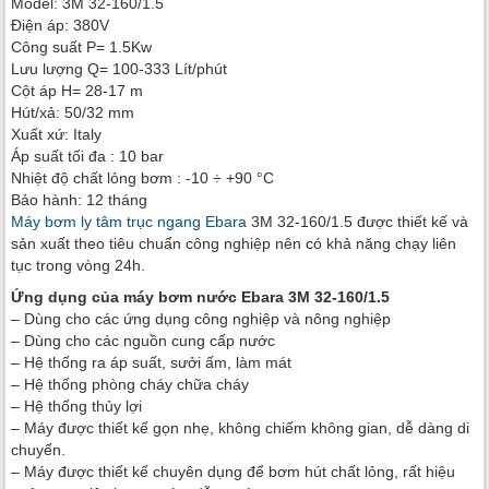
Model: 3M 32-160/1.5
Điện áp: 380V
Công suất P= 1.5Kw
Lưu lượng Q= 100-333 Lít/phút
Cột áp H= 28-17 m
Hút/xả: 50/32 mm
Xuất xứ: Italy
Áp suất tối đa : 10 bar
Nhiệt độ chất lỏng bơm : -10 ÷ +90 °C
Bảo hành: 12 tháng
Máy bơm ly tâm trục ngang Ebara
3M 32-160/1.5 được thiết kế và
sản xuất theo tiêu chuẩn công nghiệp nên có khả năng chạy liên
tục trong vòng 24h.
Ứng dụng của máy bơm nước Ebara 3M 32-160/1.5
– Dùng cho các ứng dụng công nghiệp và nông nghiệp
– Dùng cho các nguồn cung cấp nước
– Hệ thống ra áp suất, sưởi ấm, làm mát
– Hệ thống phòng cháy chữa cháy
– Hệ thống thủy lợi
– Máy được thiết kế gọn nhẹ, không chiếm không gian, dễ dàng di
chuyển.
– Máy được thiết kế chuyên dụng để bơm hút chất lỏng, rất hiệu