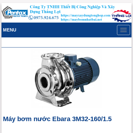
MENU
Toggl
navig
Máy bơm nước Ebara 3M32-160/1.5