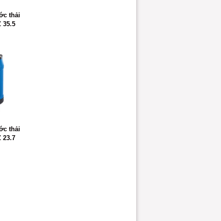
c thải
 35.5
c thải
 23.7