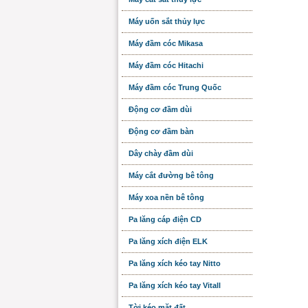
Máy uốn sắt thủy lực
Máy đầm cóc Mikasa
Máy đầm cóc Hitachi
Máy đầm cóc Trung Quốc
Động cơ đầm dùi
Động cơ đầm bàn
Dây chày đầm dùi
Máy cắt đường bê tông
Máy xoa nền bê tông
Pa lăng cáp điện CD
Pa lăng xích điện ELK
Pa lăng xích kéo tay Nitto
Pa lăng xích kéo tay Vitall
Tời kéo mặt đất