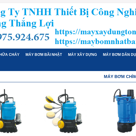
HỮA CHÁY
MÁY BƠM BÃI NHẬT
MÁY XÂY DỰNG
MÁY BƠM DÂN D
MÁY BƠM CHÌ