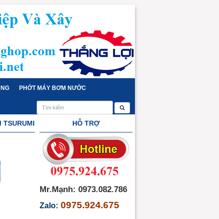
ỤNG
PHỚT MÁY BƠM NƯỚC
M TSURUMI
HỖ TRỢ
Mr.Mạnh: 0973.082.786
0975.924.675
Zalo: